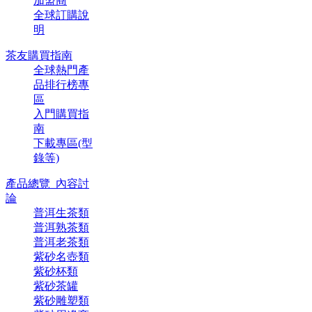
加盟商
全球訂購說
明
茶友購買指南
全球熱門產
品排行榜專
區
入門購買指
南
下載專區(型
錄等)
產品總覽_內容討
論
普洱生茶類
普洱熟茶類
普洱老茶類
紫砂名壺類
紫砂杯類
紫砂茶罐
紫砂雕塑類