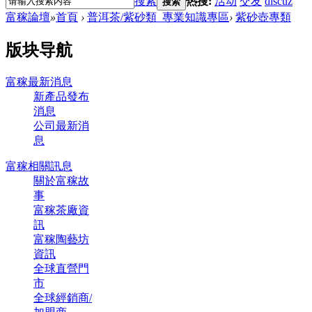
搜索
热搜:
活动
交友
discuz
搜索
富稼論壇
»
首頁
›
普洱茶/紫砂類_專業知識專區
›
紫砂壺專類
版块导航
富稼最新消息
新產品發布
消息
公司最新消
息
富稼相關訊息
關於富稼故
事
富稼茶廠資
訊
富稼陶藝坊
資訊
全球直營門
市
全球經銷商/