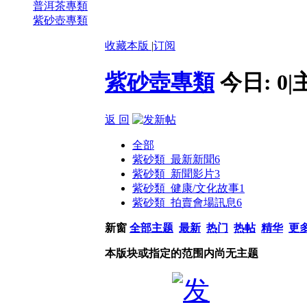
普洱茶專類
紫砂壺專類
收藏本版
|
订阅
紫砂壺專類
今日:
0
|
返 回
全部
紫砂類_最新新聞
6
紫砂類_新聞影片
3
紫砂類_健康/文化故事
1
紫砂類_拍賣會場訊息
6
新窗
全部主题
最新
热门
热帖
精华
更
本版块或指定的范围内尚无主题