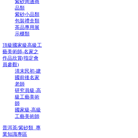
紫砂周邊商
品類
紫砂小品類
包裝禮盒類
茶品專用展
示櫃類
頂級國家級高級工
藝美術師-名家之
作品欣賞(指定會
員參觀)
清末民初-建
國前後名家
老師
研究員級-高
級工藝美術
師
國家級-高級
工藝美術師
普洱茶/紫砂類_專
業知識專區