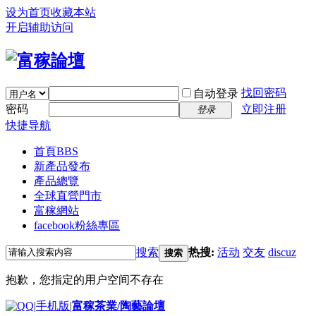
设为首页
收藏本站
开启辅助访问
找回密码
自动登录
密码
立即注册
登录
快捷导航
首頁
BBS
新產品發布
產品總覽
全球直營門市
富稼網站
facebook粉絲專區
搜索
热搜:
活动
交友
discuz
搜索
抱歉，您指定的用户空间不存在
|
手机版
|
富稼茶業/陶藝論壇