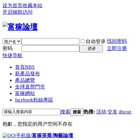
设为首页
收藏本站
开启辅助访问
找回密码
自动登录
密码
立即注册
登录
快捷导航
首頁
BBS
新產品發布
產品總覽
全球直營門市
富稼網站
facebook粉絲專區
搜索
热搜:
活动
交友
discuz
搜索
抱歉，您指定的用户空间不存在
|
手机版
|
富稼茶業/陶藝論壇