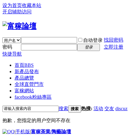
设为首页
收藏本站
开启辅助访问
找回密码
自动登录
密码
立即注册
登录
快捷导航
首頁
BBS
新產品發布
產品總覽
全球直營門市
富稼網站
facebook粉絲專區
搜索
热搜:
活动
交友
discuz
搜索
抱歉，您指定的用户空间不存在
|
手机版
|
富稼茶業/陶藝論壇