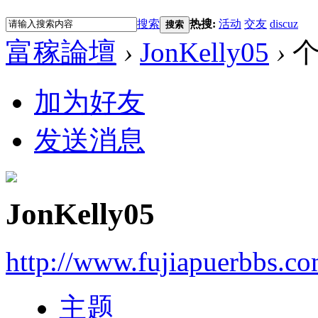
搜索
热搜:
活动
交友
discuz
搜索
富稼論壇
›
JonKelly05
›
个
加为好友
发送消息
JonKelly05
http://www.fujiapuerbbs.c
主题